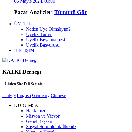
06 Mayıs 2024, 09:00
Pazar Analizleri
Tümünü Gör
ÜYELİK
Neden Üye Olmalıyım?
Üyelik Türleri
Üyelik Beyannamesi
Üyelik Başvurusu
İLETİŞİM
KATKI Derneği
Lütfen Site Dili Seçiniz
Türkçe
English
Germany
Chinese
KURUMSAL
Hakkımızda
Misyon ve Vizyon
Genel Başkan
Sosyal Sorumluluk İlkemiz
Yönetim Kurulu