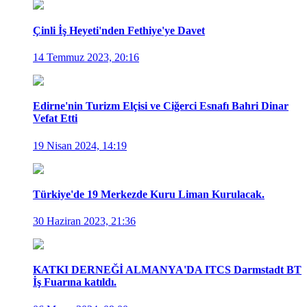
Çinli İş Heyeti'nden Fethiye'ye Davet
14 Temmuz 2023, 20:16
Edirne'nin Turizm Elçisi ve Ciğerci Esnafı Bahri Dinar
Vefat Etti
19 Nisan 2024, 14:19
Türkiye'de 19 Merkezde Kuru Liman Kurulacak.
30 Haziran 2023, 21:36
KATKI DERNEĞİ ALMANYA'DA ITCS Darmstadt BT
İş Fuarına katıldı.