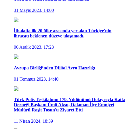
31 Mayıs 2023, 14:00
İthalatta ilk 20 ülke arasında yer alan Türkiye'nin
ihracatı beklenen düzeye ulaşamadı.
06 Aralık 2023, 17:23
Avrupa Birliği’nden Dijital Avro Hazırlığı
01 Temmuz 2023, 14:40
Türk Polis Teşkilatının 179. Yıldönümü Dolayısıyla Katkı
Derneği Başkanı Ümit Aksu, Dalaman İlçe Emniyet
Müdürü Raşit Tosun'u Ziyaret Etti
11 Nisan 2024, 18:39