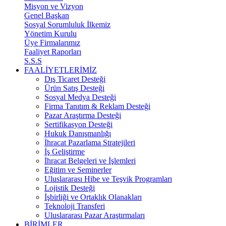
Misyon ve Vizyon
Genel Başkan
Sosyal Sorumluluk İlkemiz
Yönetim Kurulu
Üye Firmalarımız
Faaliyet Raporları
S.S.S
FAALİYETLERİMİZ
Dış Ticaret Desteği
Ürün Satış Desteği
Sosyal Medya Desteği
Firma Tanıtım & Reklam Desteği
Pazar Araştırma Desteği
Sertifikasyon Desteği
Hukuk Danışmanlığı
İhracat Pazarlama Stratejileri
İş Geliştirme
İhracat Belgeleri ve İşlemleri
Eğitim ve Seminerler
Uluslararası Hibe ve Teşvik Programları
Lojistik Desteği
İşbirliği ve Ortaklık Olanakları
Teknoloji Transferi
Uluslararası Pazar Araştırmaları
BİRİMLER