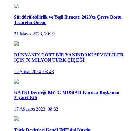
Sürdürülebilirlik ve Yeşil İhracat: 2023'te Çevre Dostu
Ticaretin Önemi
21 Mayıs 2023, 20:10
DÜNYANIN DÖRT BİR YANINDAKİ SEVGİLİLER
İÇİN 70 MİLYON TÜRK ÇİÇEĞİ
12 Şubat 2024, 03:43
KATKI Derneği KKTC MÜSİAD Kurucu Başkanını
Ziyaret Etti
17 Ağustos 2023, 08:32
Türk Devletleri Kendi IMF'sini Kurdu