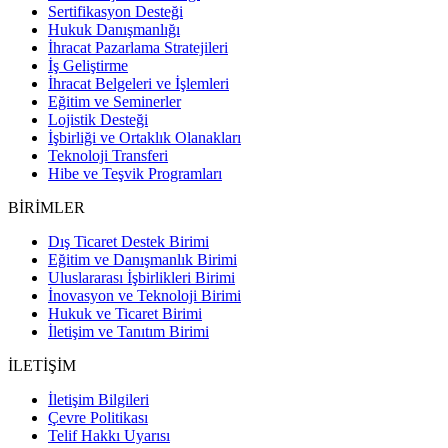
Sertifikasyon Desteği
Hukuk Danışmanlığı
İhracat Pazarlama Stratejileri
İş Geliştirme
İhracat Belgeleri ve İşlemleri
Eğitim ve Seminerler
Lojistik Desteği
İşbirliği ve Ortaklık Olanakları
Teknoloji Transferi
Hibe ve Teşvik Programları
BİRİMLER
Dış Ticaret Destek Birimi
Eğitim ve Danışmanlık Birimi
Uluslararası İşbirlikleri Birimi
İnovasyon ve Teknoloji Birimi
Hukuk ve Ticaret Birimi
İletişim ve Tanıtım Birimi
İLETİŞİM
İletişim Bilgileri
Çevre Politikası
Telif Hakkı Uyarısı