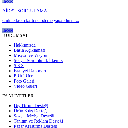
İncele
AİDAT SORGULAMA
Online kredi kartı ile ödeme yapabilirsiniz.
İncele
KURUMSAL
Hakkımızda
Basın Açıklaması
Misyon ve Vizyon
Sosyal Sorumluluk İlkemiz
S.S.S
Faaliyet Raporları
Etkinlikler
Foto Galeri
Video Galeri
FAALİYETLER
Dış Ticaret Desteği
Ürün Satış Desteği
Sosyal Medya Desteği
Tanıtım ve Reklam Desteği
Pazar Araştırma Desteği