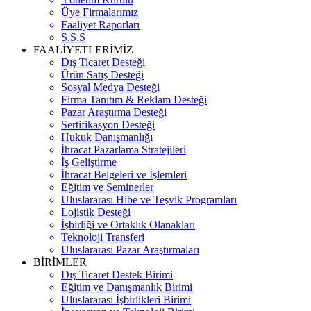
Üye Firmalarımız
Faaliyet Raporları
S.S.S
FAALİYETLERİMİZ
Dış Ticaret Desteği
Ürün Satış Desteği
Sosyal Medya Desteği
Firma Tanıtım & Reklam Desteği
Pazar Araştırma Desteği
Sertifikasyon Desteği
Hukuk Danışmanlığı
İhracat Pazarlama Stratejileri
İş Geliştirme
İhracat Belgeleri ve İşlemleri
Eğitim ve Seminerler
Uluslararası Hibe ve Teşvik Programları
Lojistik Desteği
İşbirliği ve Ortaklık Olanakları
Teknoloji Transferi
Uluslararası Pazar Araştırmaları
BİRİMLER
Dış Ticaret Destek Birimi
Eğitim ve Danışmanlık Birimi
Uluslararası İşbirlikleri Birimi