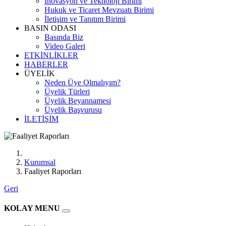
İnovasyon ve Teknoloji Birimi
Hukuk ve Ticaret Mevzuatı Birimi
İletişim ve Tanıtım Birimi
BASIN ODASI
Basında Biz
Video Galeri
ETKİNLİKLER
HABERLER
ÜYELİK
Neden Üye Olmalıyım?
Üyelik Türleri
Üyelik Beyannamesi
Üyelik Başvurusu
İLETİŞİM
Kurumsal
Faaliyet Raporları
Geri
KOLAY MENU