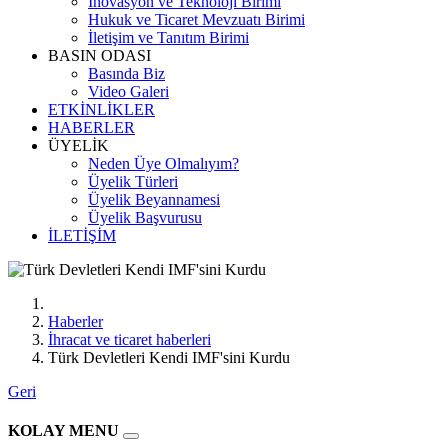
İnovasyon ve Teknoloji Birimi
Hukuk ve Ticaret Mevzuatı Birimi
İletişim ve Tanıtım Birimi
BASIN ODASI
Basında Biz
Video Galeri
ETKİNLİKLER
HABERLER
ÜYELİK
Neden Üye Olmalıyım?
Üyelik Türleri
Üyelik Beyannamesi
Üyelik Başvurusu
İLETİŞİM
Haberler
İhracat ve ticaret haberleri
Türk Devletleri Kendi IMF'sini Kurdu
Geri
KOLAY MENU