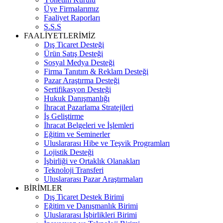
Üye Firmalarımız
Faaliyet Raporları
S.S.S
FAALİYETLERİMİZ
Dış Ticaret Desteği
Ürün Satış Desteği
Sosyal Medya Desteği
Firma Tanıtım & Reklam Desteği
Pazar Araştırma Desteği
Sertifikasyon Desteği
Hukuk Danışmanlığı
İhracat Pazarlama Stratejileri
İş Geliştirme
İhracat Belgeleri ve İşlemleri
Eğitim ve Seminerler
Uluslararası Hibe ve Teşvik Programları
Lojistik Desteği
İşbirliği ve Ortaklık Olanakları
Teknoloji Transferi
Uluslararası Pazar Araştırmaları
BİRİMLER
Dış Ticaret Destek Birimi
Eğitim ve Danışmanlık Birimi
Uluslararası İşbirlikleri Birimi