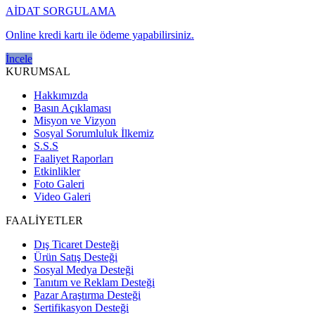
AİDAT SORGULAMA
Online kredi kartı ile ödeme yapabilirsiniz.
İncele
KURUMSAL
Hakkımızda
Basın Açıklaması
Misyon ve Vizyon
Sosyal Sorumluluk İlkemiz
S.S.S
Faaliyet Raporları
Etkinlikler
Foto Galeri
Video Galeri
FAALİYETLER
Dış Ticaret Desteği
Ürün Satış Desteği
Sosyal Medya Desteği
Tanıtım ve Reklam Desteği
Pazar Araştırma Desteği
Sertifikasyon Desteği