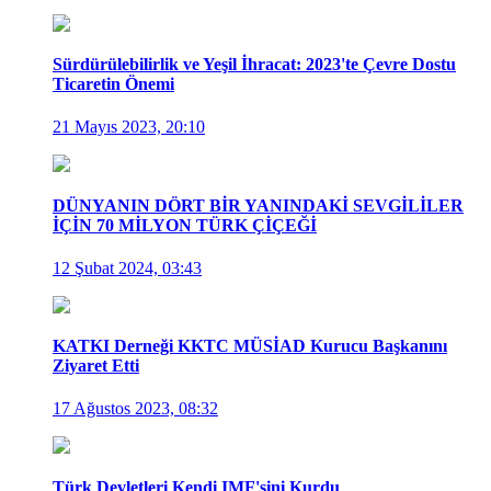
Sürdürülebilirlik ve Yeşil İhracat: 2023'te Çevre Dostu
Ticaretin Önemi
21 Mayıs 2023, 20:10
DÜNYANIN DÖRT BİR YANINDAKİ SEVGİLİLER
İÇİN 70 MİLYON TÜRK ÇİÇEĞİ
12 Şubat 2024, 03:43
KATKI Derneği KKTC MÜSİAD Kurucu Başkanını
Ziyaret Etti
17 Ağustos 2023, 08:32
Türk Devletleri Kendi IMF'sini Kurdu