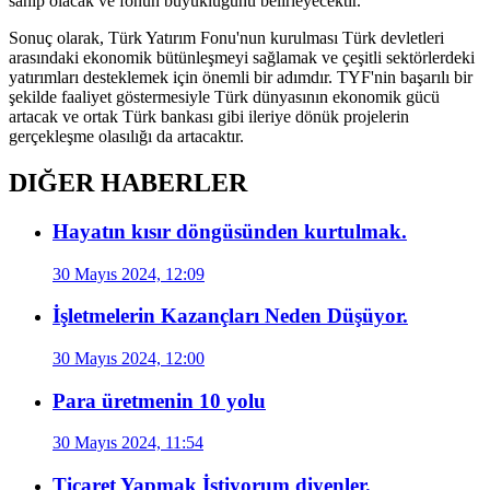
sahip olacak ve fonun büyüklüğünü belirleyecektir.
Sonuç olarak, Türk Yatırım Fonu'nun kurulması Türk devletleri
arasındaki ekonomik bütünleşmeyi sağlamak ve çeşitli sektörlerdeki
yatırımları desteklemek için önemli bir adımdır. TYF'nin başarılı bir
şekilde faaliyet göstermesiyle Türk dünyasının ekonomik gücü
artacak ve ortak Türk bankası gibi ileriye dönük projelerin
gerçekleşme olasılığı da artacaktır.
DIĞER HABERLER
Hayatın kısır döngüsünden kurtulmak.
30 Mayıs 2024, 12:09
İşletmelerin Kazançları Neden Düşüyor.
30 Mayıs 2024, 12:00
Para üretmenin 10 yolu
30 Mayıs 2024, 11:54
Ticaret Yapmak İstiyorum diyenler.