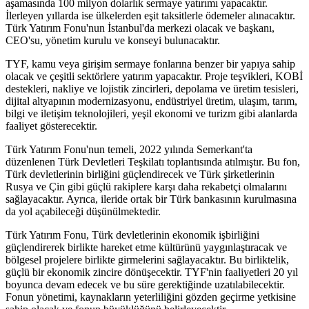
aşamasında 100 milyon dolarlık sermaye yatırımı yapacaktır.
İlerleyen yıllarda ise ülkelerden eşit taksitlerle ödemeler alınacaktır.
Türk Yatırım Fonu'nun İstanbul'da merkezi olacak ve başkanı,
CEO'su, yönetim kurulu ve konseyi bulunacaktır.
TYF, kamu veya girişim sermaye fonlarına benzer bir yapıya sahip
olacak ve çeşitli sektörlere yatırım yapacaktır. Proje teşvikleri, KOBİ
destekleri, nakliye ve lojistik zincirleri, depolama ve üretim tesisleri,
dijital altyapının modernizasyonu, endüstriyel üretim, ulaşım, tarım,
bilgi ve iletişim teknolojileri, yeşil ekonomi ve turizm gibi alanlarda
faaliyet gösterecektir.
Türk Yatırım Fonu'nun temeli, 2022 yılında Semerkant'ta
düzenlenen Türk Devletleri Teşkilatı toplantısında atılmıştır. Bu fon,
Türk devletlerinin birliğini güçlendirecek ve Türk şirketlerinin
Rusya ve Çin gibi güçlü rakiplere karşı daha rekabetçi olmalarını
sağlayacaktır. Ayrıca, ileride ortak bir Türk bankasının kurulmasına
da yol açabileceği düşünülmektedir.
Türk Yatırım Fonu, Türk devletlerinin ekonomik işbirliğini
güçlendirerek birlikte hareket etme kültürünü yaygınlaştıracak ve
bölgesel projelere birlikte girmelerini sağlayacaktır. Bu birliktelik,
güçlü bir ekonomik zincire dönüşecektir. TYF'nin faaliyetleri 20 yıl
boyunca devam edecek ve bu süre gerektiğinde uzatılabilecektir.
Fonun yönetimi, kaynakların yeterliliğini gözden geçirme yetkisine