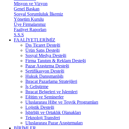
Misyon ve Vizyon
Genel Başkan
Sosyal Sorumluluk İlkemiz
Yönetim Kurulu
Üye Firmalarımız
Faaliyet Raporları
S.S.S
FAALİYETLERİMİZ
Dış Ticaret Desteği
Ürün Satış Desteği
Sosyal Medya Desteği
Firma Tanıtım & Reklam Desteği
Pazar Araştırma Desteği
Sertifikasyon Desteği
Hukuk Danışmanlığı
İhracat Pazarlama Stratejileri
İş Geliştirme
İhracat Belgeleri ve İşlemleri
Eğitim ve Seminerler
Uluslararası Hibe ve Teşvik Programları
Lojistik Desteği
İşbirliği ve Ortaklık Olanakları
Teknoloji Transferi
Uluslararası Pazar Araştırmaları
BİRİMLER