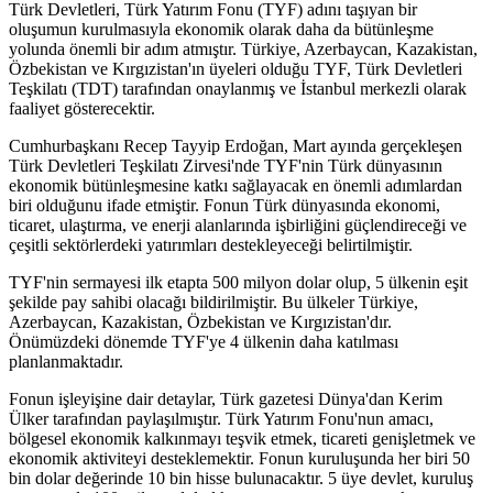
Türk Devletleri, Türk Yatırım Fonu (TYF) adını taşıyan bir
oluşumun kurulmasıyla ekonomik olarak daha da bütünleşme
yolunda önemli bir adım atmıştır. Türkiye, Azerbaycan, Kazakistan,
Özbekistan ve Kırgızistan'ın üyeleri olduğu TYF, Türk Devletleri
Teşkilatı (TDT) tarafından onaylanmış ve İstanbul merkezli olarak
faaliyet gösterecektir.
Cumhurbaşkanı Recep Tayyip Erdoğan, Mart ayında gerçekleşen
Türk Devletleri Teşkilatı Zirvesi'nde TYF'nin Türk dünyasının
ekonomik bütünleşmesine katkı sağlayacak en önemli adımlardan
biri olduğunu ifade etmiştir. Fonun Türk dünyasında ekonomi,
ticaret, ulaştırma, ve enerji alanlarında işbirliğini güçlendireceği ve
çeşitli sektörlerdeki yatırımları destekleyeceği belirtilmiştir.
TYF'nin sermayesi ilk etapta 500 milyon dolar olup, 5 ülkenin eşit
şekilde pay sahibi olacağı bildirilmiştir. Bu ülkeler Türkiye,
Azerbaycan, Kazakistan, Özbekistan ve Kırgızistan'dır.
Önümüzdeki dönemde TYF'ye 4 ülkenin daha katılması
planlanmaktadır.
Fonun işleyişine dair detaylar, Türk gazetesi Dünya'dan Kerim
Ülker tarafından paylaşılmıştır. Türk Yatırım Fonu'nun amacı,
bölgesel ekonomik kalkınmayı teşvik etmek, ticareti genişletmek ve
ekonomik aktiviteyi desteklemektir. Fonun kuruluşunda her biri 50
bin dolar değerinde 10 bin hisse bulunacaktır. 5 üye devlet, kuruluş