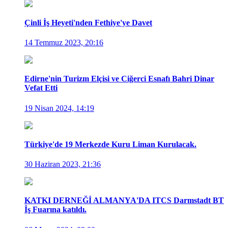
Çinli İş Heyeti'nden Fethiye'ye Davet
14 Temmuz 2023, 20:16
Edirne'nin Turizm Elçisi ve Ciğerci Esnafı Bahri Dinar
Vefat Etti
19 Nisan 2024, 14:19
Türkiye'de 19 Merkezde Kuru Liman Kurulacak.
30 Haziran 2023, 21:36
KATKI DERNEĞİ ALMANYA'DA ITCS Darmstadt BT
İş Fuarına katıldı.