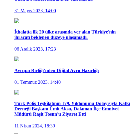
31 Mayıs 2023, 14:00
İthalatta ilk 20 ülke arasında yer alan Türkiye'nin
ihracatı beklenen düzeye ulaşamadı.
06 Aralık 2023, 17:23
Avrupa Birliği’nden Dijital Avro Hazırlığı
01 Temmuz 2023, 14:40
Türk Polis Teşkilatının 179. Yıldönümü Dolayısıyla Katkı
Derneği Başkanı Ümit Aksu, Dalaman İlçe Emniyet
Müdürü Raşit Tosun'u Ziyaret Etti
11 Nisan 2024, 18:39