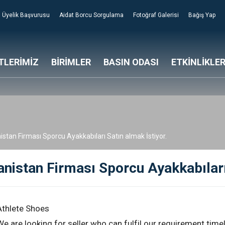
Üyelik Başvurusu
Aidat Borcu Sorgulama
Fotoğraf Galerisi
Bağış Yap
TLERİMİZ
BİRİMLER
BASIN ODASI
ETKİNLİKLE
stan Firması Sporcu Ayakkabıları Satın almak İstiyor.
nistan Firması Sporcu Ayakkabıları 
Athlete Shoes
e are looking for seller who can fulfil our requirement timel