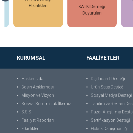
Etkinlikleri
KATKI Derneği
Duyuruları
İncele
İncele
KURUMSAL
FAALİYETLER
Hakkımızda
Dış Ticaret Desteği
Basın Açıklaması
Ürün Satış Desteği
Misyon ve Vizyon
Sosyal Medya Desteği
Sosyal Sorumluluk İlkemiz
Tanıtım ve Reklam Des
S.S.S
Pazar Araştırma Deste
Faaliyet Raporları
Sertifikasyon Desteği
Etkinlikler
Hukuk Danışmanlığı