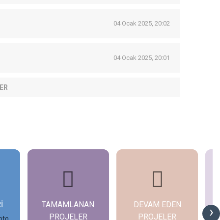
04 Ocak 2025, 20:02
04 Ocak 2025, 20:01
ER
İ
TAMAMLANAN
DEVAM EDEN
G
›
PROJELER
PROJELER
oto