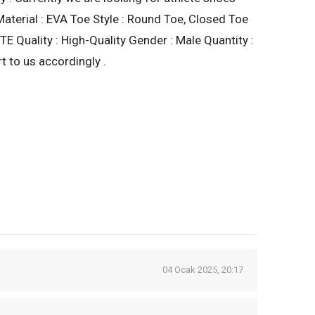
terial : EVA Toe Style : Round Toe, Closed Toe
 Quality : High-Quality Gender : Male Quantity :
t to us accordingly .
04 Ocak 2025, 20:17