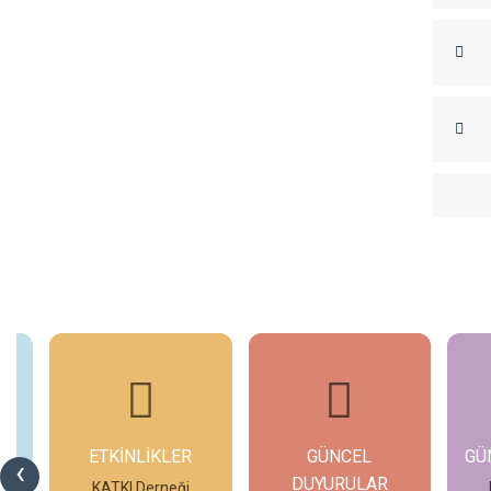
ETKİNLİKLER
GÜNCEL
GÜ
‹
DUYURULAR
eo
KATKI Derneği