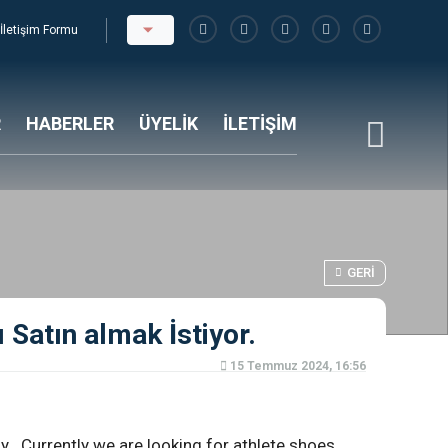
İletişim Formu
R
HABERLER
ÜYELİK
İLETİŞİM
GERI
Satın almak İstiyor.
15 Temmuz 2024, 16:56
y . Currently we are looking for athlete shoes