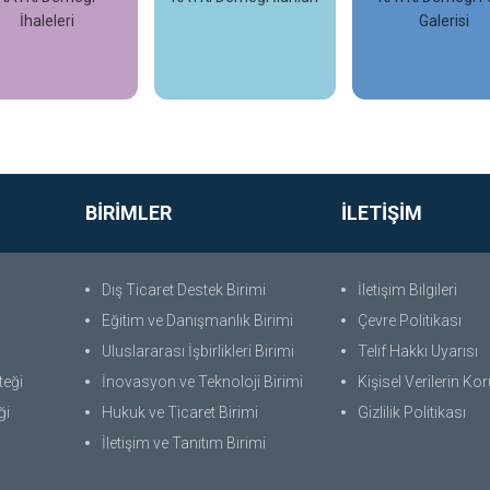
İhaleleri
Galerisi
İncele
İncele
İncele
BİRİMLER
İLETİŞİM
Dış Ticaret Destek Birimi
İletişim Bilgileri
Eğitim ve Danışmanlık Birimi
Çevre Politikası
Uluslararası İşbirlikleri Birimi
Telif Hakkı Uyarısı
teği
İnovasyon ve Teknoloji Birimi
Kişisel Verilerin K
ği
Hukuk ve Ticaret Birimi
Gizlilik Politikası
İletişim ve Tanıtım Birimi