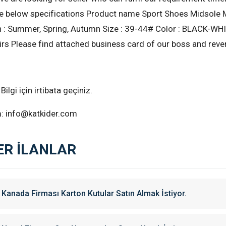
he below specifications Product name Sport Shoes Midsole Ma
: Summer, Spring, Autumn Size : 39-44# Color : BLACK-WHITE
rs Please find attached business card of our boss and rever
Bilgi için irtibata geçiniz.
m: info@katkider.com
ER İLANLAR
Kanada Firması Karton Kutular Satın Almak İstiyor.