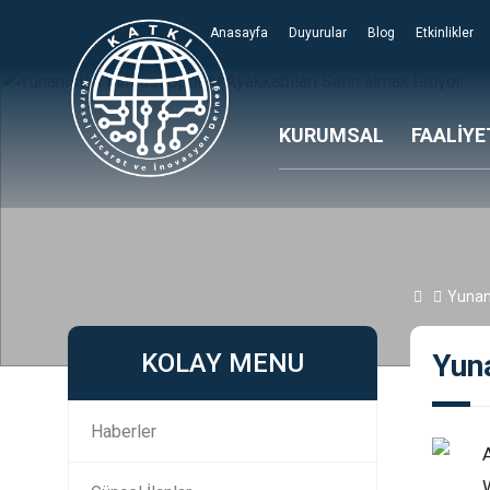
Anasayfa
Duyurular
Blog
Etkinlikler
KURUMSAL
FAALİYE
Yunani
KOLAY MENU
Yuna
Haberler
W