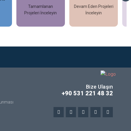
Tamamlanan
Devam Eden Projeleri
Projeleri İnceleyin
İnceleyin
İncele
İncele
Bize Ulaşın
+90 531 221 48 32
orunması