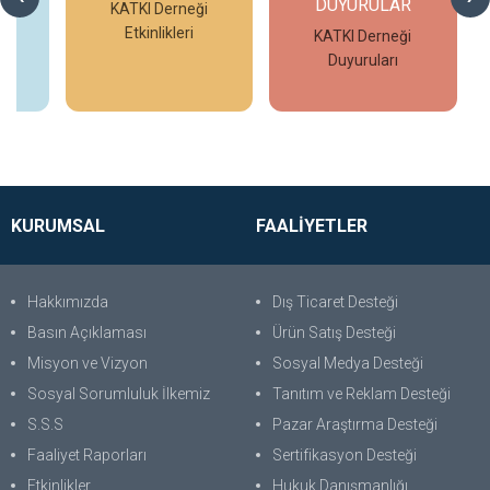
DUYURULAR
eo
KATKI Derneği
Etkinlikleri
KATKI Derneği
Duyuruları
İncele
İncele
KURUMSAL
FAALİYETLER
Hakkımızda
Dış Ticaret Desteği
Basın Açıklaması
Ürün Satış Desteği
Misyon ve Vizyon
Sosyal Medya Desteği
Sosyal Sorumluluk İlkemiz
Tanıtım ve Reklam Desteği
S.S.S
Pazar Araştırma Desteği
Faaliyet Raporları
Sertifikasyon Desteği
Etkinlikler
Hukuk Danışmanlığı