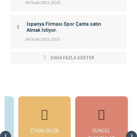
04 Ocak 2025, 20:02
İspanya Firması Spor Çanta satın
Almak İstiyor.
04 Ocak 2025, 20:01
DAHA FAZLA GÖSTER
ETKİNLİKLER
GÜNCEL
G
‹
›