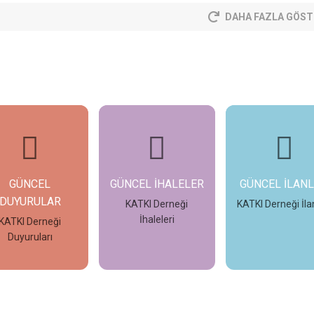
DAHA FAZLA GÖST
NCEL İHALELER
GÜNCEL İLANLAR
FOTO GALER
KATKI Derneği
KATKI Derneği İlanları
KATKI Derneği F
İhaleleri
Galerisi
İncele
İncele
İncele