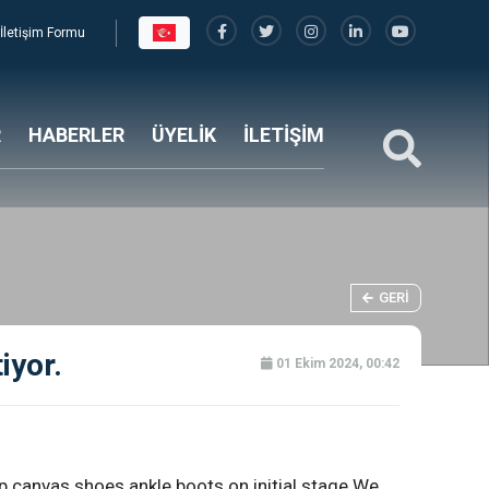
İletişim Formu
R
HABERLER
ÜYELİK
İLETİŞİM
GERI
iyor.
01 Ekim 2024, 00:42
p canvas shoes ankle boots on initial stage We