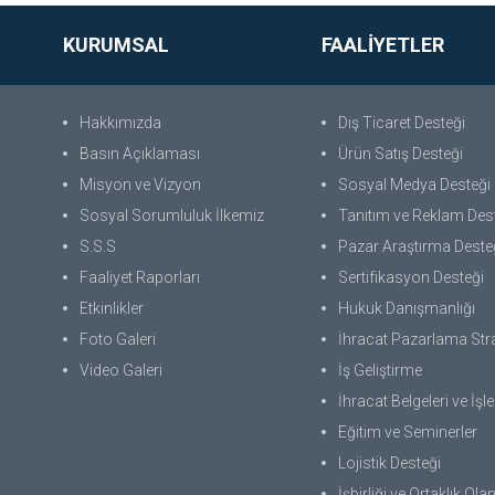
KURUMSAL
FAALİYETLER
Hakkımızda
Dış Ticaret Desteği
Basın Açıklaması
Ürün Satış Desteği
Misyon ve Vizyon
Sosyal Medya Desteği
Sosyal Sorumluluk İlkemiz
Tanıtım ve Reklam Des
S.S.S
Pazar Araştırma Deste
Faaliyet Raporları
Sertifikasyon Desteği
Etkinlikler
Hukuk Danışmanlığı
Foto Galeri
İhracat Pazarlama Strat
Video Galeri
İş Geliştirme
İhracat Belgeleri ve İşl
Eğitim ve Seminerler
Lojistik Desteği
İşbirliği ve Ortaklık Ola