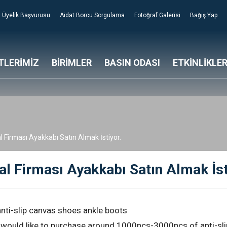
Üyelik Başvurusu
Aidat Borcu Sorgulama
Fotoğraf Galerisi
Bağış Yap
TLERİMİZ
BİRİMLER
BASIN ODASI
ETKİNLİKLE
 Firması Ayakkabı Satın Almak İstiyor.
l Firması Ayakkabı Satın Almak İst
anti-slip canvas shoes ankle boots
i would like to purchase around 1000pcs-3000pcs of anti-sli