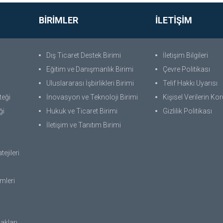
BİRİMLER
İLETİŞİM
Dış Ticaret Destek Birimi
İletişim Bilgileri
Eğitim ve Danışmanlık Birimi
Çevre Politikası
Uluslararası İşbirlikleri Birimi
Telif Hakkı Uyarısı
teği
İnovasyon ve Teknoloji Birimi
Kişisel Verilerin K
ği
Hukuk ve Ticaret Birimi
Gizlilik Politikası
İletişim ve Tanıtım Birimi
ejileri
emleri
nakları