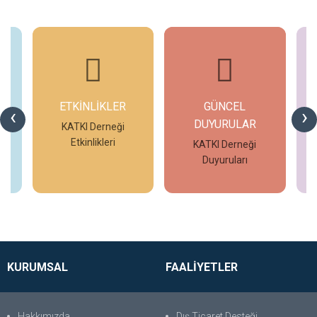
ETKİNLİKLER
GÜNCEL
G
‹
›
DUYURULAR
eo
KATKI Derneği
Etkinlikleri
KATKI Derneği
Duyuruları
İncele
İncele
KURUMSAL
FAALİYETLER
Hakkımızda
Dış Ticaret Desteği