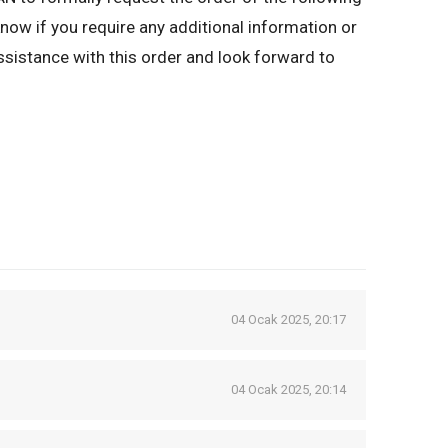
know if you require any additional information or
assistance with this order and look forward to
04 Ocak 2025, 20:17
04 Ocak 2025, 20:14