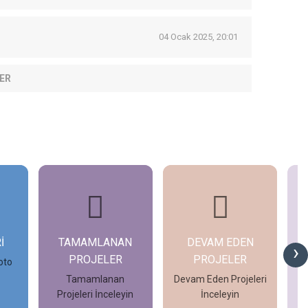
04 Ocak 2025, 20:01
ER
İ
TAMAMLANAN
DEVAM EDEN
G
›
PROJELER
PROJELER
oto
Tamamlanan
Devam Eden Projeleri
Projeleri İnceleyin
İnceleyin
İncele
İncele