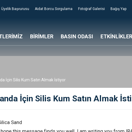
Üyelik Başvurusu
Aidat Borcu Sorgulama
Fotoğraf Galerisi
Bağış Yap
TLERİMİZ
BİRİMLER
BASIN ODASI
ETKİNLİKLE
da İçin Silis Kum Satın Almak İstiyor
anda İçin Silis Kum Satın Almak İst
ilica Sand
 hope this message finds you well. I am writing you from IR