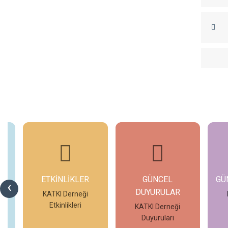
ETKİNLİKLER
GÜNCEL
GÜ
‹
DUYURULAR
eo
KATKI Derneği
Etkinlikleri
KATKI Derneği
Duyuruları
İncele
İncele