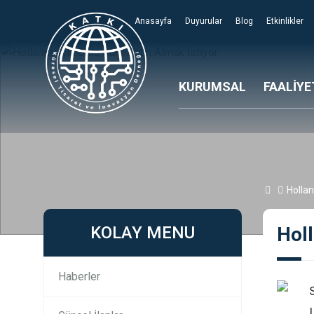
Anasayfa
Duyurular
Blog
Etkinlikler
KURUMSAL
FAALİYE
Hollan
KOLAY MENU
Holl
Haberler
S
I