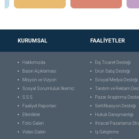
KURUMSAL
FAALİYETLER
Hakkımızda
Dış Ticaret Desteği
Basın Açıklaması
Ürün Satış Desteği
Misyon ve Vizyon
Sosyal Medya Desteği
Sosyal Sorumluluk İlkemiz
Tanıtım ve Reklam Des
S.S.S
Pazar Araştırma Deste
Faaliyet Raporları
Sertifikasyon Desteği
Etkinlikler
Hukuk Danışmanlığı
Foto Galeri
İhracat Pazarlama Strat
Video Galeri
İş Geliştirme