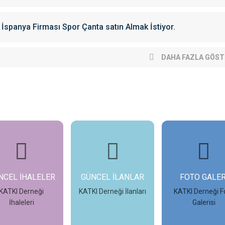
İspanya Firması Spor Çanta satın Almak İstiyor.
DAHA FAZLA GÖST
NCEL İHALELER
GÜNCEL İLANLAR
FOTO GALER
KATKI Derneği
KATKI Derneği İlanları
KATKI Derneği F
İhaleleri
Galerisi
İncele
İncele
İncele