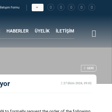
İletişim Formu
R
HABERLER
ÜYELİK
İLETİŞİM
GERI
iyor
27 Ekim 2024, 09:02
AN to formally request the order of the following