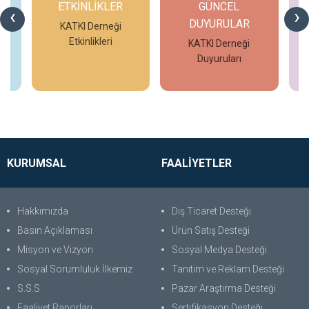
ETKİNLİKLER
GÜNCEL
G
‹
›
DUYURULAR
eo
KATKI Derneği
Etkinlikleri
KATKI Derneği
Duyuruları
İncele
İncele
KURUMSAL
FAALİYETLER
Hakkımızda
Dış Ticaret Desteği
Basın Açıklaması
Ürün Satış Desteği
Misyon ve Vizyon
Sosyal Medya Desteği
Sosyal Sorumluluk İlkemiz
Tanıtım ve Reklam Desteği
S.S.S
Pazar Araştırma Desteği
Faaliyet Raporları
Sertifikasyon Desteği