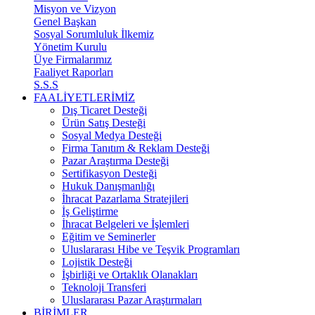
Misyon ve Vizyon
Genel Başkan
Sosyal Sorumluluk İlkemiz
Yönetim Kurulu
Üye Firmalarımız
Faaliyet Raporları
S.S.S
FAALİYETLERİMİZ
Dış Ticaret Desteği
Ürün Satış Desteği
Sosyal Medya Desteği
Firma Tanıtım & Reklam Desteği
Pazar Araştırma Desteği
Sertifikasyon Desteği
Hukuk Danışmanlığı
İhracat Pazarlama Stratejileri
İş Geliştirme
İhracat Belgeleri ve İşlemleri
Eğitim ve Seminerler
Uluslararası Hibe ve Teşvik Programları
Lojistik Desteği
İşbirliği ve Ortaklık Olanakları
Teknoloji Transferi
Uluslararası Pazar Araştırmaları
BİRİMLER