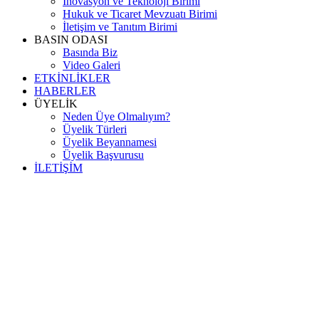
İnovasyon ve Teknoloji Birimi
Hukuk ve Ticaret Mevzuatı Birimi
İletişim ve Tanıtım Birimi
BASIN ODASI
Basında Biz
Video Galeri
ETKİNLİKLER
HABERLER
ÜYELİK
Neden Üye Olmalıyım?
Üyelik Türleri
Üyelik Beyannamesi
Üyelik Başvurusu
İLETİŞİM