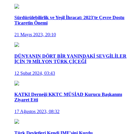
Sürdürülebilirlik ve Yeşil İhracat: 2023'te Çevre Dostu
Ticaretin Önemi
21 Mayıs 2023, 20:10
DÜNYANIN DÖRT BİR YANINDAKİ SEVGİLİLER
İÇİN 70 MİLYON TÜRK ÇİÇEĞİ
12 Şubat 2024, 03:43
KATKI Derneği KKTC MÜSİAD Kurucu Başkanını
Ziyaret Etti
17 Ağustos 2023, 08:32
Türk Devletleri Kendi IMF'sini Kurdu