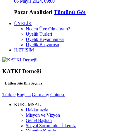
06 Mayıs 2024, 09:00
Pazar Analizleri
Tümünü Gör
ÜYELİK
Neden Üye Olmalıyım?
Üyelik Türleri
Üyelik Beyannamesi
Üyelik Başvurusu
İLETİŞİM
KATKI Derneği
Lütfen Site Dili Seçiniz
Türkçe
English
Germany
Chinese
KURUMSAL
Hakkımızda
Misyon ve Vizyon
Genel Başkan
Sosyal Sorumluluk İlkemiz
Yönetim Kurulu