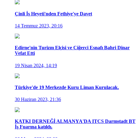
Çinli İş Heyeti'nden Fethiye'ye Davet
14 Temmuz 2023, 20:16
Edirne'nin Turizm Elçisi ve Ciğerci Esnafı Bahri Dinar
Vefat Etti
19 Nisan 2024, 14:19
Türkiye'de 19 Merkezde Kuru Liman Kurulacak.
30 Haziran 2023, 21:36
KATKI DERNEĞİ ALMANYA'DA ITCS Darmstadt BT
İş Fuarına katıldı.