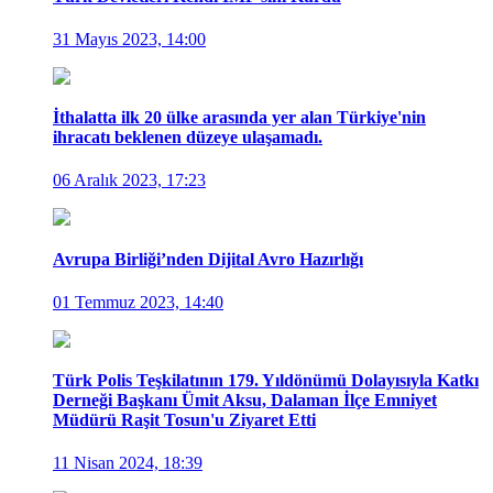
31 Mayıs 2023, 14:00
İthalatta ilk 20 ülke arasında yer alan Türkiye'nin
ihracatı beklenen düzeye ulaşamadı.
06 Aralık 2023, 17:23
Avrupa Birliği’nden Dijital Avro Hazırlığı
01 Temmuz 2023, 14:40
Türk Polis Teşkilatının 179. Yıldönümü Dolayısıyla Katkı
Derneği Başkanı Ümit Aksu, Dalaman İlçe Emniyet
Müdürü Raşit Tosun'u Ziyaret Etti
11 Nisan 2024, 18:39