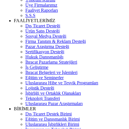
Üye Firmalarımız
Faaliyet Raporları
S.S.S
FAALİYETLERİMİZ
Dış Ticaret Desteği
Ürün Satış Desteği
Sosyal Medya Desteği
Firma Tanıtım & Reklam Desteği
Pazar Araştırma Desteği
Sertifikasyon Desteği
Hukuk Danışmanlığı
İhracat Pazarlama Stratejileri
İş Geliştirme
İhracat Belgeleri ve İşlemleri
Eğitim ve Seminerler
Uluslararası Hibe ve Teşvik Programları
Lojistik Desteği
İşbirliği ve Ortaklık Olanakları
Teknoloji Transferi
Uluslararası Pazar Araştırmaları
BİRİMLER
Dış Ticaret Destek Birimi
Eğitim ve Danışmanlık Birimi
Uluslararası İşbirlikleri Birimi